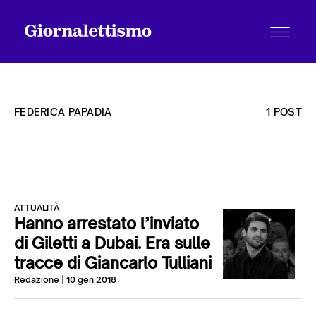
FEDERICA PAPADIA
1 POST
Tutti gli articoli
ATTUALITÀ
Chi siamo
Hanno arrestato l’inviato
di Giletti a Dubai. Era sulle
tracce di Giancarlo Tulliani
Contatti
Redazione
| 10 gen 2018