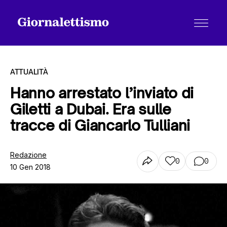
ATTUALITÀ
Hanno arrestato l’inviato di
Giletti a Dubai. Era sulle
Tutti gli articoli
tracce di Giancarlo Tulliani
Chi siamo
Redazione
0
0
10 Gen 2018
Contatti