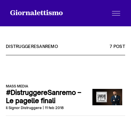
DISTRUGGERESANREMO
7 POST
Tutti gli articoli
MASS MEDIA
Chi siamo
#DistruggereSanremo –
Le pagelle finali
Il Signor Distruggere
| 11 feb 2018
Contatti