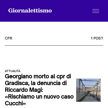
CPR
1 POST
Tutti gli articoli
ATTUALITÀ
Chi siamo
Georgiano morto al cpr di
Gradisca, la denuncia di
Riccardo Magi:
Contatti
«Rischiamo un nuovo caso
Cucchi»