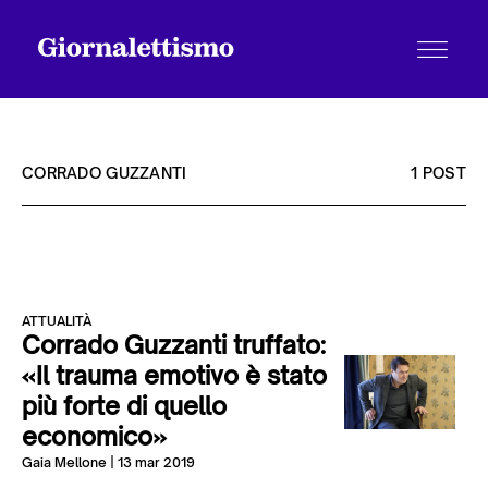
CORRADO GUZZANTI
1 POST
Tutti gli articoli
ATTUALITÀ
Chi siamo
Corrado Guzzanti truffato:
«Il trauma emotivo è stato
più forte di quello
Contatti
economico»
Gaia Mellone
| 13 mar 2019