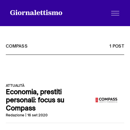
COMPASS
1 POST
Tutti gli articoli
ATTUALITÀ
Chi siamo
Economia, prestiti
personali: focus su
Compass
Contatti
Redazione
| 16 set 2020