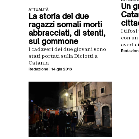
Un gr
ATTUALITÀ
Cata
La storia dei due
citta
ragazzi somali morti
I tifos
abbracciati, di stenti,
con un
sul gommone
averla 
I cadaveri dei due giovani sono
Redazion
stati portati sulla Diciotti a
Catania
Redazione
| 14 giu 2018