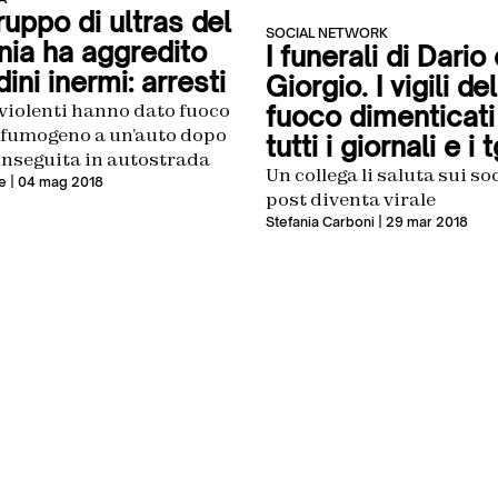
uppo di ultras del
SOCIAL NETWORK
nia ha aggredito
I funerali di Dario
dini inermi: arresti
Giorgio. I vigili del
i violenti hanno dato fuoco
fuoco dimenticati
 fumogeno a un’auto dopo
tutti i giornali e i 
inseguita in autostrada
Un collega li saluta sui soci
e
| 04 mag 2018
post diventa virale
Stefania Carboni
| 29 mar 2018