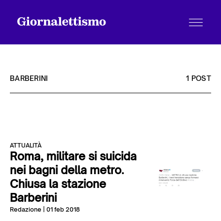
BARBERINI
1 POST
Tutti gli articoli
ATTUALITÀ
Chi siamo
Roma, militare si suicida
nei bagni della metro.
Chiusa la stazione
Contatti
Barberini
Redazione
| 01 feb 2018