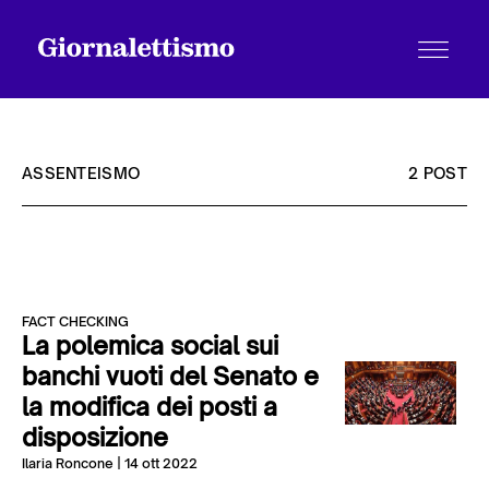
ASSENTEISMO
2 POST
Tutti gli articoli
FACT CHECKING
Chi siamo
La polemica social sui
banchi vuoti del Senato e
la modifica dei posti a
Contatti
disposizione
Ilaria Roncone
| 14 ott 2022