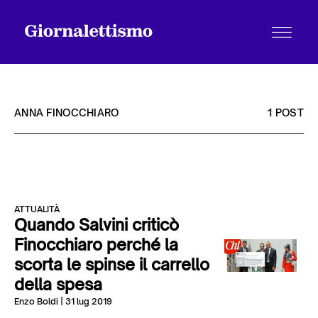
ANNA FINOCCHIARO
1 POST
Tutti gli articoli
ATTUALITÀ
Chi siamo
Quando Salvini criticò
Finocchiaro perché la
scorta le spinse il carrello
Contatti
della spesa
Enzo Boldi
| 31 lug 2019