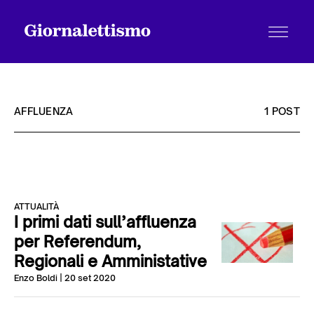
AFFLUENZA
1 POST
Tutti gli articoli
ATTUALITÀ
Chi siamo
I primi dati sull’affluenza
per Referendum,
Regionali e Amministative
Contatti
Enzo Boldi
| 20 set 2020