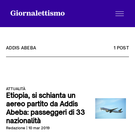
ADDIS ABEBA
1 POST
Tutti gli articoli
ATTUALITÀ
Chi siamo
Etiopia, si schianta un
aereo partito da Addis
Abeba: passeggeri di 33
Contatti
nazionalità
Redazione
| 10 mar 2019