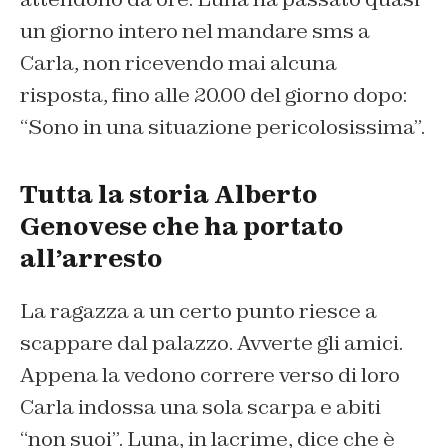
un giorno intero
nel
mandare sms a
Carla
,
non ricevendo mai
alcuna
risposta, fino a
ll
e 20.00 del giorno dopo
:
“
S
ono in una situazione pericolosissima”.
Tutta la storia Alberto
Genovese che ha portato
all’arresto
La ragazza a un certo punto riesce a
scappare dal palazzo. Avverte gli amici
.
Appena la ved
ono
correre verso di l
oro
Carla
indossa
una sola scarpa e abiti
“non suoi”
.
Luna
, in lacrime,
dice che è