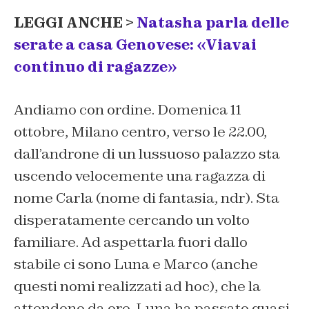
LEGGI ANCHE >
Natasha parla delle
serate a casa Genovese: «Viavai
continuo di ragazze»
Andiamo con ordine.
Domenica 11
ottobre, Milano
centro
, verso le 22.00,
d
all’androne di un lussuoso palazzo
sta
uscendo velocemente
una ragazza
di
nome
Carla
(nome di fantasia, ndr)
.
S
ta
disperatamente cercando
un volto
familiare
. Ad aspettarla fuori dallo
stabile c
i sono
Luna
e Marco
(anche
questi nomi realizzati ad hoc)
, che la
attend
o
no
da ore. Luna ha
passato
quasi