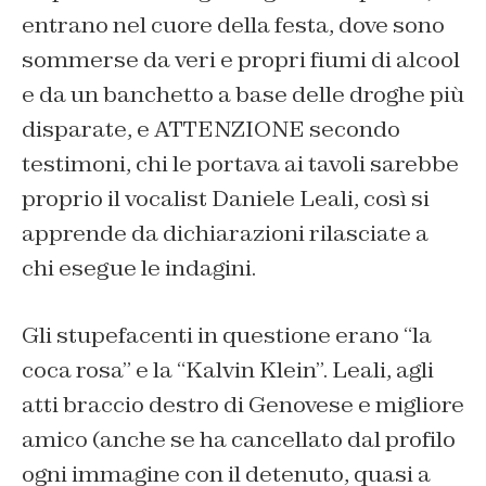
entrano nel cuore della festa, dove sono
sommerse da veri e propri fiumi di alcool
e da un banchetto a base delle droghe più
disparate
, e ATTENZIONE secondo
testimoni
,
chi le portava
ai tavoli
sarebbe
proprio i
l vocalist
Daniele Leali
, così si
apprende da dichiarazioni rilasciate
a
chi esegue le indagini
.
Gli stupefacenti in questione erano “la
coca rosa” e la “Kalvin Klein”. Leali,
agli
atti braccio destro di Genovese e migliore
amico (anche se ha cancellato dal profilo
ogni immagine con il detenuto
, quasi a