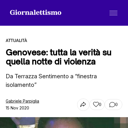
ATTUALITÀ
Genovese: tutta la verità su
quella notte di violenza
Tutti gli articoli
Da Terrazza Sentimento a “finestra
isolamento”
Chi siamo
Gabriele Parpiglia
0
0
Contatti
15 Nov 2020