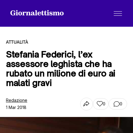
ATTUALITÀ
Stefania Federici, l’ex
assessore leghista che ha
Tutti gli articoli
rubato un milione di euro ai
malati gravi
Chi siamo
Redazione
0
0
1 Mar 2018
Contatti