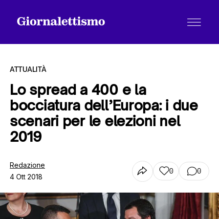
ATTUALITÀ
Lo spread a 400 e la
bocciatura dell’Europa: i due
Tutti gli articoli
scenari per le elezioni nel
2019
Chi siamo
Redazione
0
0
4 Ott 2018
Contatti