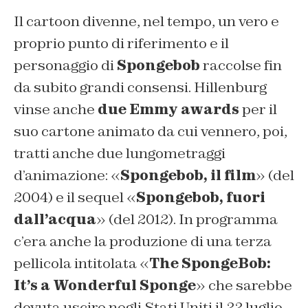
Il cartoon divenne, nel tempo, un vero e
proprio punto di riferimento e il
personaggio di
Spongebob
raccolse fin
da subito grandi consensi. Hillenburg
vinse anche
due Emmy awards
per il
suo cartone animato da cui vennero, poi,
tratti anche due lungometraggi
d’animazione: «
Spongebob, il film
» (del
2004) e il sequel «
Spongebob, fuori
dall’acqua
» (del 2012). In programma
c’era anche la produzione di una terza
pellicola intitolata «
The SpongeBob:
It’s a Wonderful Sponge
» che sarebbe
dovuta uscire negli Stati Uniti il 22 luglio