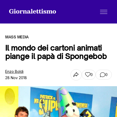
MASS MEDIA
Il mondo dei cartoni animati
piange il papà di Spongebob
Tutti gli articoli
Enzo Boldi
0
0
28 Nov 2018
Chi siamo
Contatti