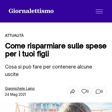
ATTUALITÀ
Come risparmiare sulle spese
per i tuoi figli
Tutti gli articoli
Cosa si può fare per contenere alcune
uscite
Chi siamo
Gianmichele Laino
0
0
Contatti
24 Mag 2021