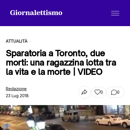
ATTUALITÀ
Sparatoria a Toronto, due
morti: una ragazzina lotta tra
Tutti gli articoli
la vita e la morte | VIDEO
Chi siamo
Redazione
0
0
23 Lug 2018
Contatti