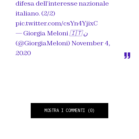
difesa dell’interesse nazionale
italiano. (2/2)
pic.twitter.com/csYn4YjixC
— Giorgia Meloni 🇮🇹 ن
(@GiorgiaMeloni)
November 4,
2020
MOSTRA I COMMENTI
(0)