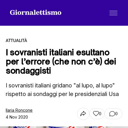
ATTUALITÀ
I sovranisti italiani esultano
per l’errore (che non c’è) dei
Tutti gli articoli
sondaggisti
I sovranisti italiani gridano "al lupo, al lupo"
Chi siamo
rispetto ai sondaggi per le presidenziali Usa
Contatti
Ilaria Roncone
0
0
4 Nov 2020