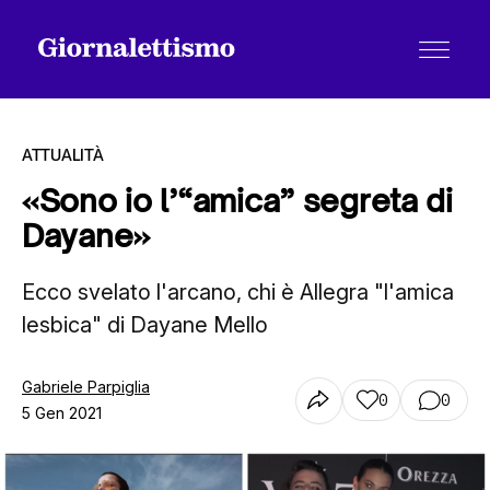
ATTUALITÀ
«Sono io l’“amica” segreta di
Dayane»
Tutti gli articoli
Ecco svelato l'arcano, chi è Allegra "l'amica
lesbica" di Dayane Mello
Chi siamo
Gabriele Parpiglia
0
0
Contatti
5 Gen 2021