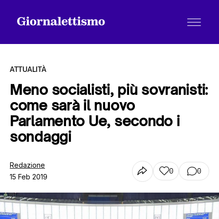
ATTUALITÀ
Meno socialisti, più sovranisti:
come sarà il nuovo
Tutti gli articoli
Parlamento Ue, secondo i
sondaggi
Chi siamo
Redazione
0
0
15 Feb 2019
Contatti