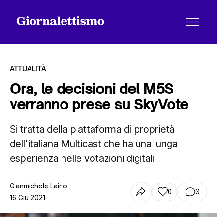
ATTUALITÀ
Ora, le decisioni del M5S
verranno prese su SkyVote
Tutti gli articoli
Si tratta della piattaforma di proprietà
dell'italiana Multicast che ha una lunga
Chi siamo
esperienza nelle votazioni digitali
Contatti
Gianmichele Laino
0
0
16 Giu 2021