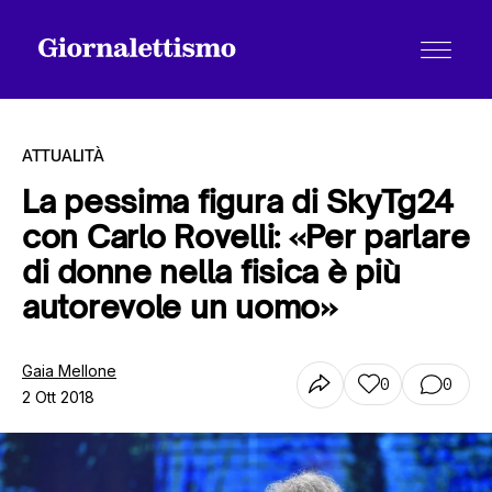
ATTUALITÀ
La pessima figura di SkyTg24
con Carlo Rovelli: «Per parlare
Tutti gli articoli
di donne nella fisica è più
autorevole un uomo»
Chi siamo
Gaia Mellone
0
0
2 Ott 2018
Contatti