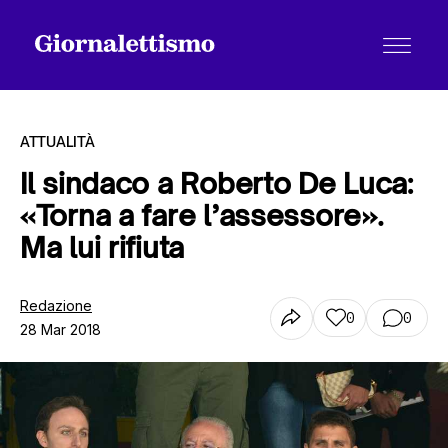
ATTUALITÀ
Il sindaco a Roberto De Luca:
«Torna a fare l’assessore».
Tutti gli articoli
Ma lui rifiuta
Chi siamo
Redazione
0
0
28 Mar 2018
Contatti