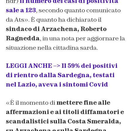
ndr)
il numero dei casi di positività
sale a 123
, secondo quanto comunicato
da Ats». È quanto ha dichiarato il
sindaco di Arzachena, Roberto
Ragnedda
, in una nota per aggiornare la
situazione nella cittadina sarda.
LEGGI ANCHE –> Il 59% dei positivi
di rientro dalla Sardegna, testati
nel Lazio, aveva i sintomi Covid
«È il momento di
mettere fine alle
affermazioni e ai titoli diffamatori e
scandalistici sulla Costa Smeralda,
su Arzachena e sulla Sardegna