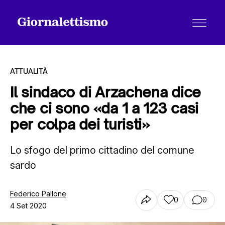
ATTUALITÀ
Il sindaco di Arzachena dice
che ci sono «da 1 a 123 casi
Tutti gli articoli
per colpa dei turisti»
Lo sfogo del primo cittadino del comune
Chi siamo
sardo
Contatti
Federico Pallone
0
0
4 Set 2020