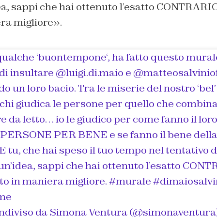
a, sappi che hai ottenuto l’esatto CONTRARIO.
ra migliore».
qualche ‘buontempone‘, ha fatto questo mural
i insultare @luigi.di.maio e @matteosalvinioff
o un loro bacio. Tra le miserie del nostro ‘bel’ 
 chi giudica le persone per quello che combin
 da letto… io le giudico per come fanno il loro
e PERSONE PER BENE e se fanno il bene della
 tu, che hai speso il tuo tempo nel tentativo d
un’idea, sappi che hai ottenuto l’esatto CON
ento in maniera migliore. #murale #dimaiosalv
ome
ndiviso da
Simona Ventura
(@simonaventura) 