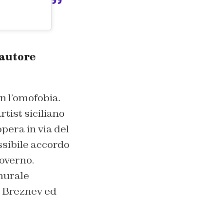
’autore
n l’omofobia.
artist siciliano
pera in via del
ssibile accordo
overno.
murale
d Breznev ed