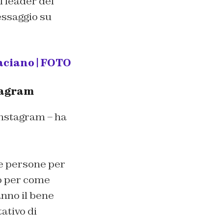
l leader del
essaggio su
baciano | FOTO
tagram
Instagram – ha
 le persone per
co per come
nno il bene
ativo di