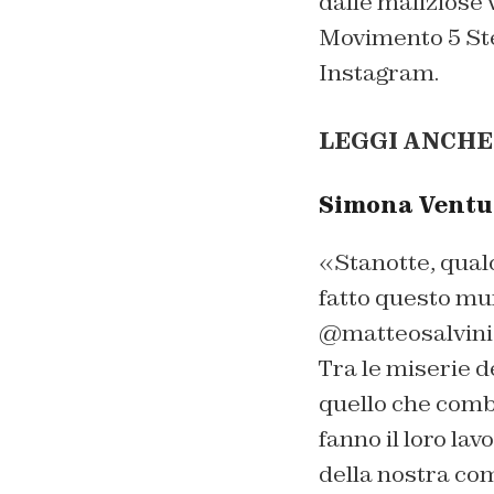
dalle maliziose 
Movimento 5 Stel
Instagram.
LEGGI ANCHE
Simona Ventur
«Stanotte, qual
fatto questo mur
@matteosalviniof
Tra le miserie de
quello che comb
fanno il loro l
della nostra com