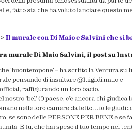
voci della presunta omosessualità da parte de
le, fatto sta che ha voluto lanciare questo m
 >
Il murale con Di Maio e Salvini che si 
a murale Di Maio Salvini, il post su Ins
che ‘buontempone’ – ha scritto la Ventura su 
ale pensando di insultare @luigi.di.maio e
ficial, raffigurando un loro bacio.
l nostro ‘bel’ (!) paese, c’è ancora chi giudica
inano nelle loro camere da letto… io le giudi
avoro, se sono delle PERSONE PER BENE e se fa
unità. E tu, che hai speso il tuo tempo nel tent