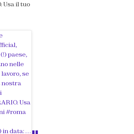
 Usa il tuo
e
icial,
(!) paese,
ano nelle
 lavoro, se
 nostra
i
TRARIO. Usa
ini #roma
in data:
Mar 23, 2018 at 5:30 PDT