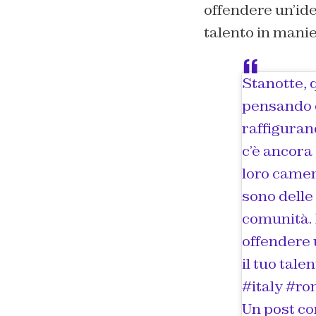
offendere un’ide
talento in manie
Stanotte, 
pensando d
raffigurand
c’è ancora
loro camere
sono dell
comunità. E
offendere 
il tuo tal
#italy #r
Un post co