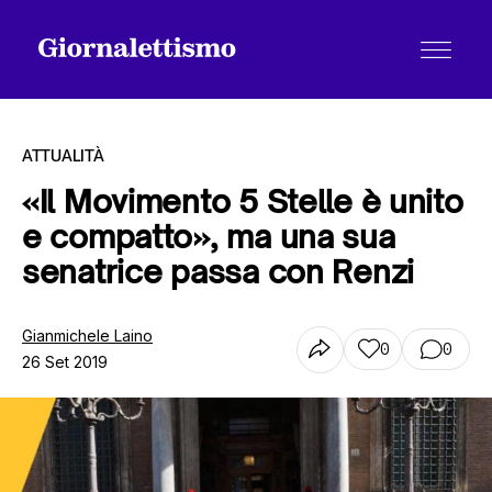
ATTUALITÀ
«Il Movimento 5 Stelle è unito
e compatto», ma una sua
Tutti gli articoli
senatrice passa con Renzi
Chi siamo
Gianmichele Laino
0
0
26 Set 2019
Contatti