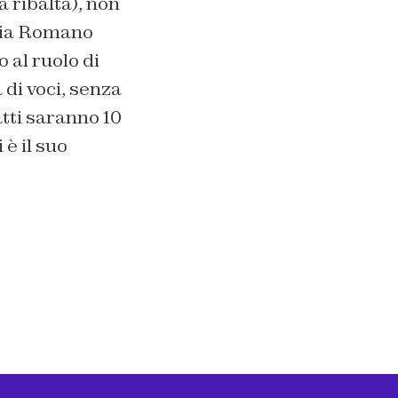
 ribalta), non
lvia Romano
 al ruolo di
a di voci, senza
tti saranno 10
è il suo