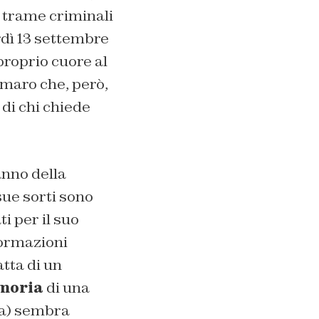
 trame criminali
rdì 13 settembre
proprio cuore al
maro che, però,
 di chi chiede
anno della
sue sorti sono
i per il suo
formazioni
tta di un
moria
di una
ica) sembra