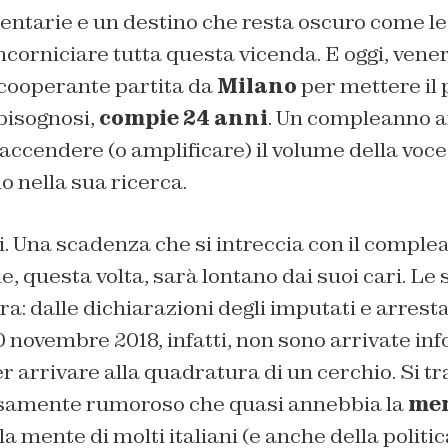
ntarie e un destino che resta oscuro come le
corniciare tutta questa vicenda. E oggi, vene
 cooperante partita da
Milano
per mettere il 
 bisognosi,
compie 24 anni
. Un compleanno a
iaccendere (o amplificare) il volume della voce
 nella sua ricerca.
. Una scadenza che si intreccia con il comple
e, questa volta, sarà lontano dai suoi cari. Le 
a: dalle dichiarazioni degli imputati e arrestat
 novembre 2018, infatti, non sono arrivate in
 arrivare alla quadratura di un cerchio. Si tra
osamente rumoroso che quasi annebbia la
me
la mente di molti italiani (e anche della polit