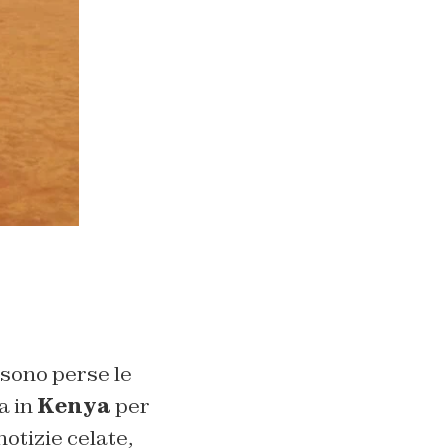
 sono perse le
a in
Kenya
per
notizie celate,