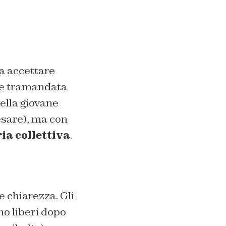
za accettare
ene tramandata
della giovane
esare), ma con
a collettiva
.
e chiarezza. Gli
no liberi dopo