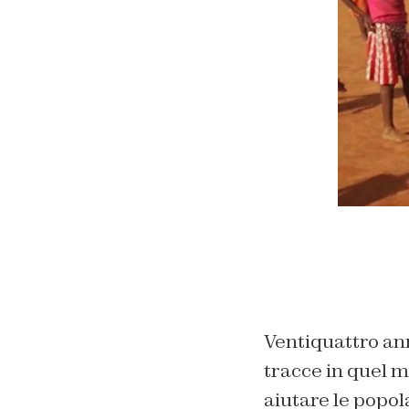
Ventiquattro ann
tracce in quel 
aiutare le popola