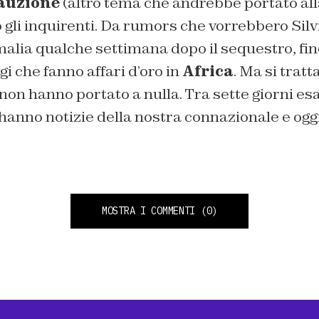
auzione
(altro tema che andrebbe portato alla
 gli inquirenti. Da rumors che vorrebbero Si
malia qualche settimana dopo il sequestro, fino
i che fanno affari d’oro in
Africa
. Ma si tratt
on hanno portato a nulla. Tra sette giorni esa
hanno notizie della nostra connazionale e oggi 
MOSTRA I COMMENTI
(0)