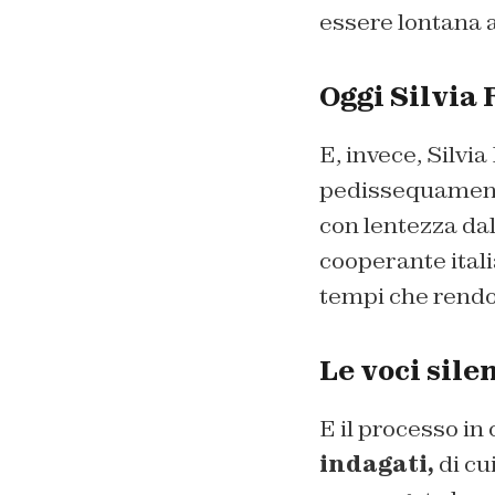
essere lontana a
Oggi Silvia
E, invece, Silvi
pedissequamente
con lentezza da
cooperante itali
tempi che rendo
Le voci sile
E il processo in
indagati,
di cu