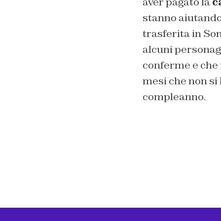
aver pagato la
c
stanno aiutando
trasferita in So
alcuni personagg
conferme e che n
mesi che non si 
compleanno.