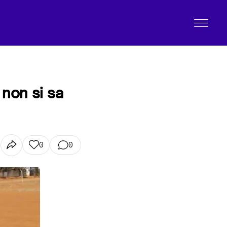
 non si sa
0
0