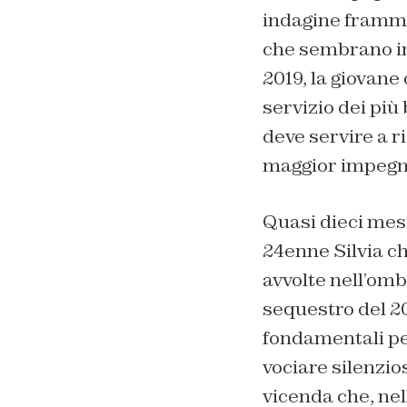
indagine framme
che sembrano in
2019, la giovane
servizio dei più
deve servire a r
maggior impegno
Quasi dieci mesi
24enne Silvia ch
avvolte nell’ombr
sequestro del 20
fondamentali per
vociare silenzi
vicenda che, nel