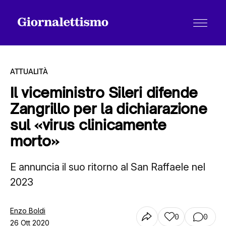
ATTUALITÀ
Il viceministro Sileri difende
Zangrillo per la dichiarazione
Tutti gli articoli
sul «virus clinicamente
morto»
Chi siamo
E annuncia il suo ritorno al San Raffaele nel
2023
Contatti
Enzo Boldi
0
0
26 Ott 2020