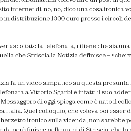
sito internet di..no, no, dico una cosa ironica v
no in distribuzione 1000 euro presso i circoli 
ver ascoltato la telefonata, ritiene che sia una
uella che Striscia la Notizia definisce – scherz
tizia fa un video simpatico su questa presunta 
elefonata a Vittorio Sgarbi è infatti il suo add
l Messaggero di oggi spiega come è nato il collo
 Italia. Quel colloquio, che voleva poi esser d
herzetto ironico sulla vicenda, non sarebbe po
 onda però finisce nelle mani di Striscia, che lo