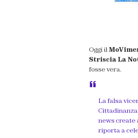
Oggi il
MoViment
Striscia La No
fosse vera.
La falsa vice
Cittadinanza 
news create a
riporta a cel