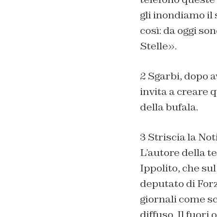
gli inondiamo il 
così: da oggi so
Stelle».
2 Sgarbi, dopo a
invita a creare q
della bufala.
3 Striscia la No
L’autore della t
Ippolito, che su
deputato di Forza
giornali come sc
diffuso. Il fuori