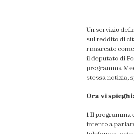
Un servizio defi
sul reddito di c
rimarcato come i
il deputato di Fo
programma Medias
stessa notizia,
Ora vi spieghi
1 Il programma d
intento a parlar
telefono queste 