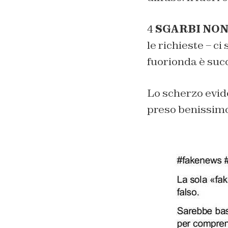
4
SGARBI NON
le richieste – ci
fuorionda è succ
Lo scherzo evid
preso benissimo i