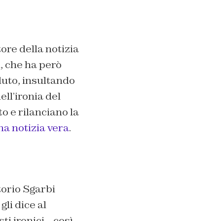
ore della notizia
i, che ha però
duto, insultando
ell’ironia del
o e rilanciano la
una notizia vera
.
torio Sgarbi
li dice al
sti ironici…così