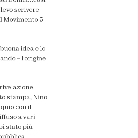
olevo scrivere
del Movimento 5
 buona idea e lo
ando – l’origine
rivelazione.
etto stampa, Nino
quio con il
iffuso a vari
i stato più
 pubblica.