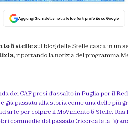
Aggiungi Giornalettismo tra le tue fonti preferite su Google
o 5 stelle
sul blog delle Stelle casca in un se
tizia
, riportando la notizia del programma M
nda dei CAF presi d’assalto in Puglia per il Red
è già passata alla storia come una delle più g
d arte per colpire il MoVimento 5 Stelle. Una
ebri commedie del passato (ricordate la “gran