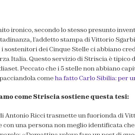
nito ironico, secondo lo stesso presunto invent
ittadinanza, l’addetto stampa di Vittorio Sgarb
 sostenitori dei Cinque Stelle ci abbiano cre
rza Italia. Questo servizio di Striscia è tipico d
et. Peccato che i 5 stelle non abbiano capit
 spacciandola come
ha fatto Carlo Sibilia: per 
amo come Striscia sostiene questa tesi:
i Antonio Ricci trasmette un fuorionda di Vit
e con una persona non meglio identificata che g
parole: «Domattina volevo fare un post di que