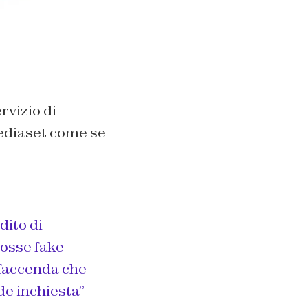
rvizio di
ediaset come se
dito di
rosse fake
 faccenda che
de inchiesta”