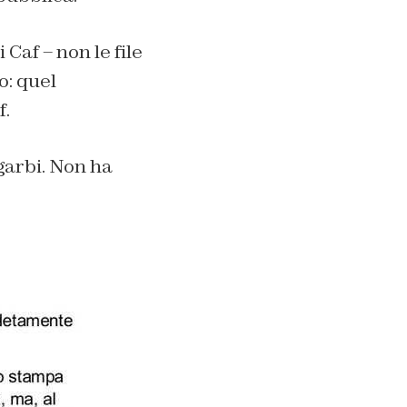
i Caf – non le file
o: quel
f.
arbi. Non ha