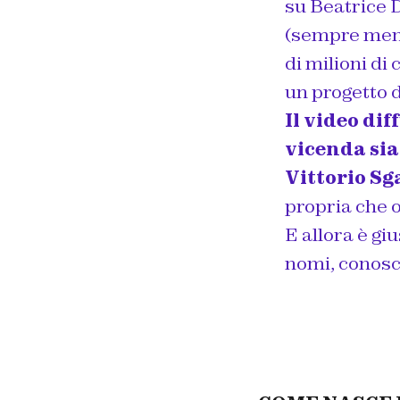
su Beatrice Di
(sempre meno)
di milioni di
un progetto d
Il video di
vicenda sia
Vittorio Sg
propria che of
E allora è giu
nomi, conosca