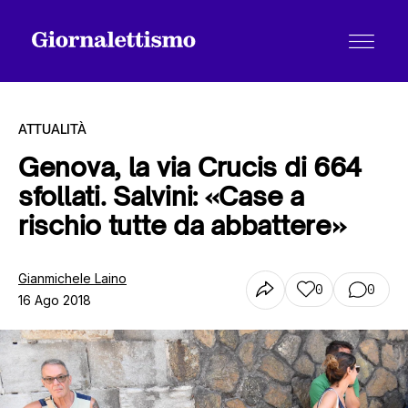
ATTUALITÀ
Genova, la via Crucis di 664
sfollati. Salvini: «Case a
Tutti gli articoli
rischio tutte da abbattere»
Chi siamo
Gianmichele Laino
0
0
16 Ago 2018
Contatti