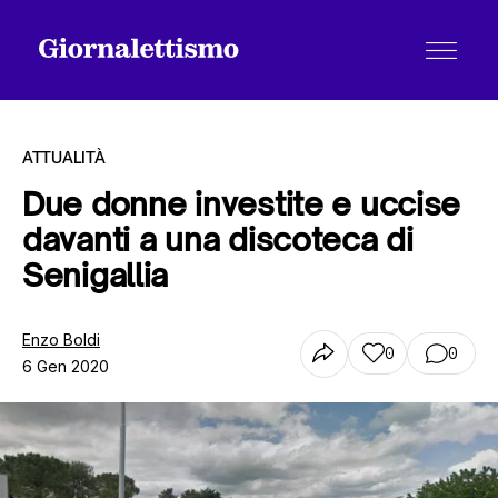
ATTUALITÀ
Due donne investite e uccise
davanti a una discoteca di
Tutti gli articoli
Senigallia
Chi siamo
Enzo Boldi
0
0
6 Gen 2020
Contatti