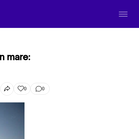
in mare:
0
0