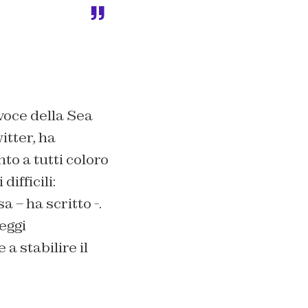
voce della Sea
itter, ha
to a tutti coloro
ifficili:
 – ha scritto -.
leggi
 a stabilire il