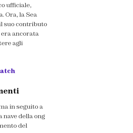
o ufficiale,
. Ora, la Sea
l suo contributo
, era ancorata
tere agli
Watch
menti
ma in seguito a
a nave della ong
amento del