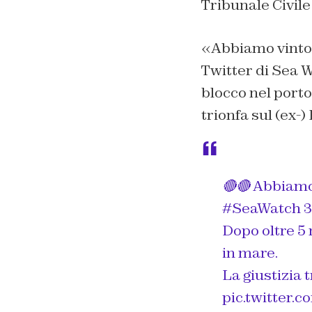
Tribunale Civile
«Abbiamo vinto i
Twitter di Sea Wa
blocco nel porto
trionfa sul (ex-
🔴🔴 Abbiamo 
#SeaWatch
3
Dopo oltre 5 
in mare.
La giustizia 
pic.twitter