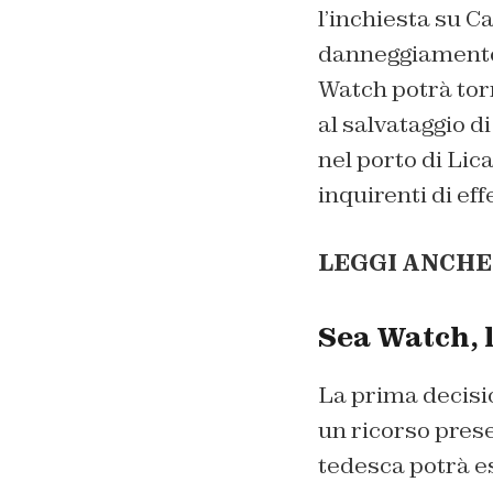
l’inchiesta su C
danneggiamento 
Watch potrà tor
al salvataggio d
nel porto di Lic
inquirenti di eff
LEGGI ANCHE
Sea Watch, l
La prima decisio
un ricorso prese
tedesca potrà e