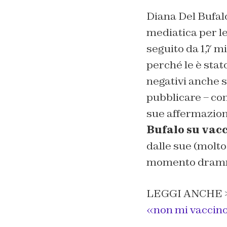
Diana Del Bufalo,
mediatica per le
seguito da 1,7 m
perché le è stat
negativi anche s
pubblicare – com
sue affermazioni.
Bufalo su vac
dalle sue (molto
momento dramma
LEGGI ANCHE 
«non mi vaccino