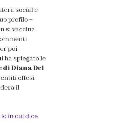
ufera social e
uo profilo –
on si vaccina
 commenti
er poi
i ha spiegato le
 di Diana Del
entiti offesi
dera il
lo in cui dice