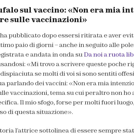
ufalo sul vaccino: «Non era mia in
re sulle vaccinazioni»
 ha pubblicato dopo essersi ritirata e aver evit
ltimo paio di giorni – anche in seguito alle pol
egistrata e andata in onda su
Da noi a ruota li
usandosi: «Mi trovo a scrivere queste poche r
spiaciuta se molti di voi si sono sentiti offes
ua parlando dei vaccini: «Non era mia intenzi
lle vaccinazioni, tema su cui peraltro non ho
fica. Il mio sfogo, forse per molti fuori luogo,
eso di questa situazione».
storia l’attrice sottolinea di essere sempre s