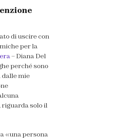
tenzione
ato di uscire con
emiche per la
bera
– Diana Del
ighe perché sono
i dalle mie
one
 alcuna
 riguarda solo il
tata «una persona