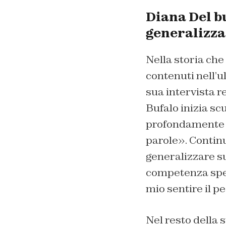
Diana Del b
generalizza
Nella storia che
contenuti nell’u
sua intervista r
Bufalo inizia sc
profondamente di
parole». Contin
generalizzare su
competenza speci
mio sentire il p
Nel resto della 