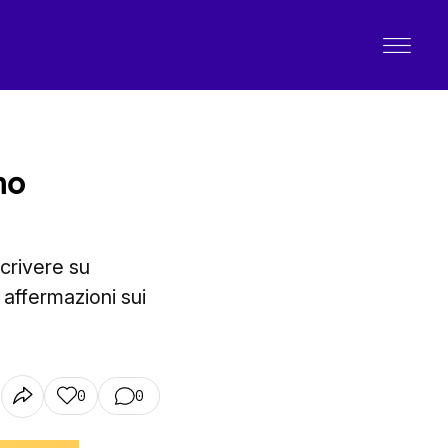
no
crivere su
affermazioni sui
0
0