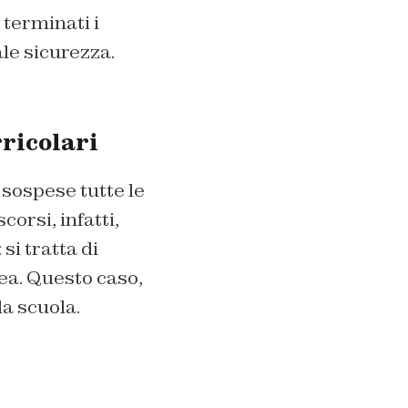
terminati i
ale sicurezza.
ricolari
e sospese tutte le
corsi, infatti,
si tratta di
pea. Questo caso,
la scuola.