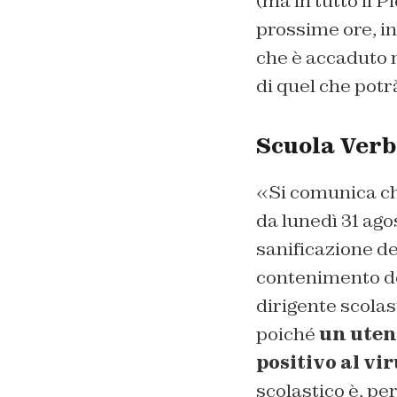
(ma in tutto il 
prossime ore, inf
che è accaduto n
di quel che potrà
Scuola Verb
«Si comunica che
da lunedì 31 ago
sanificazione dei
contenimento del
dirigente scolas
poiché
un utent
positivo al vi
scolastico è, per