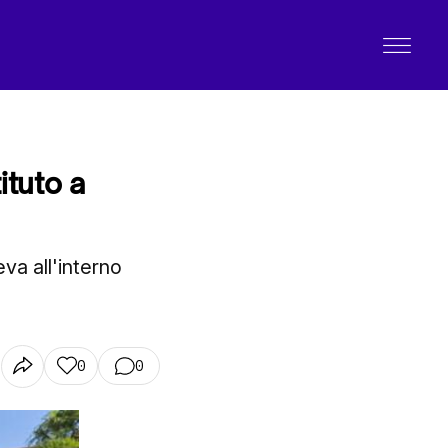
ituto a
eva all'interno
0
0