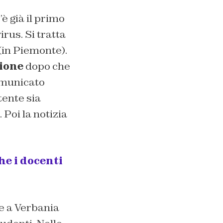
è già il primo
rus. Si tratta
(in Piemonte).
ione
dopo che
comunicato
tente sia
 Poi la notizia
he i docenti
e a Verbania