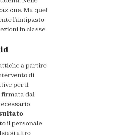
tudenti. Nelle
icazione. Ma quel
nte l’antipasto
ezioni in classe.
vid
attiche a partire
ntervento di
tive per il
 firmata dal
 necessario
sultato
tto il personale
lsiasi altro