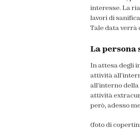
interesse. La ri
lavori di sanific
Tale data verrà 
La persona 
In attesa degli i
attività all’inte
all’interno della
attività extracu
però, adesso met
(foto di coperti