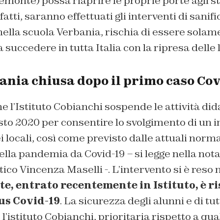
Piemonte) possa riaprire le proprie porte agli s
atti, saranno effettuati gli interventi di sanif
ella scuola Verbania, rischia di essere solame
 succedere in tutta Italia con la ripresa delle l
ania chiusa dopo il primo caso Co
 l’Istituto Cobianchi sospende le attività did
sto 2020 per consentire lo svolgimento di un i
 locali, così come previsto dalle attuali norma
la pandemia da Covid-19 – si legge nella nota
tico Vincenza Maselli -. L’intervento si è reso
e, entrato recentemente in Istituto, è ri
rus Covid-19
. La sicurezza degli alunni e di tu
 l’istituto Cobianchi, prioritaria rispetto a qua