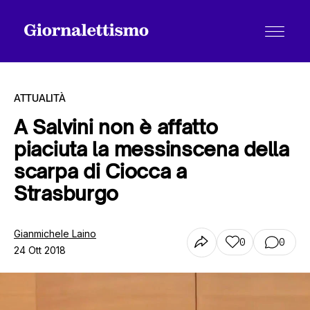
ATTUALITÀ
A Salvini non è affatto
piaciuta la messinscena della
Tutti gli articoli
scarpa di Ciocca a
Strasburgo
Chi siamo
Gianmichele Laino
0
0
24 Ott 2018
Contatti