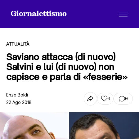
ATTUALITÀ
Saviano attacca (di nuovo)
Salvini e lui (di nuovo) non
Tutti gli articoli
capisce e parla di «fesserie»
Chi siamo
Enzo Boldi
0
0
22 Ago 2018
Contatti