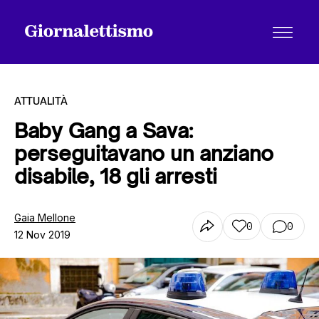
ATTUALITÀ
Baby Gang a Sava:
perseguitavano un anziano
Tutti gli articoli
disabile, 18 gli arresti
Chi siamo
Gaia Mellone
0
0
12 Nov 2019
Contatti