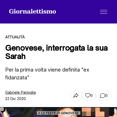
ATTUALITÀ
Genovese, interrogata la sua
Sarah
Tutti gli articoli
Per la prima volta viene definita "ex
fidanzata"
Chi siamo
Gabriele Parpiglia
0
0
Contatti
22 Dic 2020