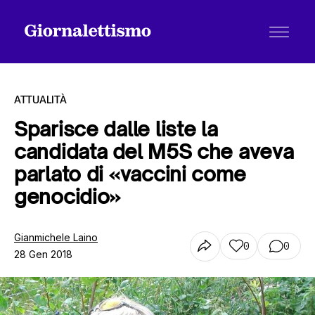
ATTUALITÀ
Sparisce dalle liste la
candidata del M5S che aveva
Tutti gli articoli
parlato di «vaccini come
genocidio»
Chi siamo
Gianmichele Laino
0
0
28 Gen 2018
Contatti