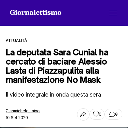
ATTUALITÀ
La deputata Sara Cunial ha
cercato di baciare Alessio
Tutti gli articoli
Lasta di Piazzapulita alla
manifestazione No Mask
Chi siamo
Il video integrale in onda questa sera
Contatti
Gianmichele Laino
0
0
10 Set 2020