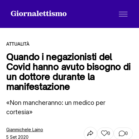
ATTUALITÀ
Quando i negazionisti del
Covid hanno avuto bisogno di
Tutti gli articoli
un dottore durante la
manifestazione
Chi siamo
«Non mancheranno: un medico per
cortesia»
Contatti
Gianmichele Laino
0
0
5 Set 2020