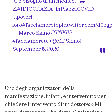
“C’è bisogno di un medico!” 🚑
⚠️
#IDIOCRAZIA_inPiazzaCOVID
…poveri
loro
#facciamorete
pic.twitter.com/d0z
— Marco Skino 🇮🇹🇪🇺
#facciamorete (@MPSkino)
September 5, 2020
Uno degli organizzatori della
manifestazione, infatti, è intervenuto per
chiedere l’intervento di un dottore: «Mi