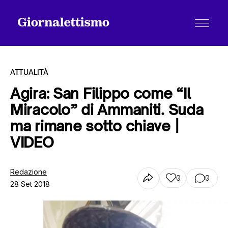
ATTUALITÀ
Agira: San Filippo come “Il
Miracolo” di Ammaniti. Suda
Tutti gli articoli
ma rimane sotto chiave |
VIDEO
Chi siamo
Redazione
0
0
28 Set 2018
Contatti