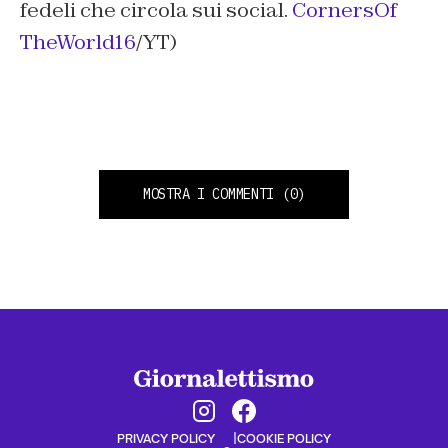
fedeli che circola sui social.
CornersOf
TheWorld16
/YT)
MOSTRA I COMMENTI
(0)
PRIVACY POLICY
COOKIE POLICY