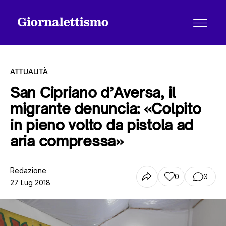
ATTUALITÀ
San Cipriano d’Aversa, il
migrante denuncia: «Colpito
Tutti gli articoli
in pieno volto da pistola ad
aria compressa»
Chi siamo
Redazione
0
0
27 Lug 2018
Contatti