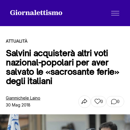
ATTUALITÀ
Salvini acquisterà altri voti
nazional-popolari per aver
Tutti gli articoli
salvato le «sacrosante ferie»
degli italiani
Chi siamo
Gianmichele Laino
0
0
30 Mag 2018
Contatti