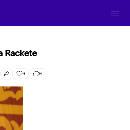
la Rackete
0
0