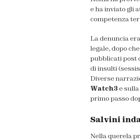
e ha inviato gli 
competenza terr
La denuncia era
legale, dopo che
pubblicati post 
di insulti (sessi
Diverse narrazion
Watch3
e sulla
primo passo dop
Salvini ind
Nella querela pr