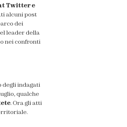
t Twitter e
ti alcuni post
barco dei
el leader della
o nei confronti
o degli indagati
luglio, qualche
ete
. Ora gli atti
rritoriale.