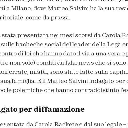
atti a Milano, dove Matteo Salvini ha la sua res
itoriale, come da prassi.
 stata presentata nei mesi scorsi da Carola R
 sulle bacheche social del leader della Lega e
contro di lei che hanno dato il via a una vera e
sti e non solo) conditi da fake news che si sono
i errate, infatti, sono state fatte sulla capita
 sua famiglia. E il Matteo Salvini indagato per 
o le polemiche che hanno contraddistinto l’es
agato per diffamazione
esentata da Carola Rackete e dal suo legale – in