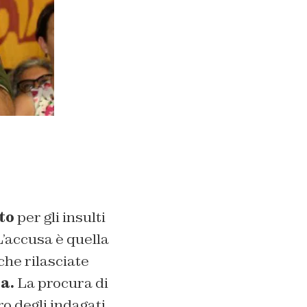
to
per gli insulti
 L’accusa è quella
che rilasciate
a.
La procura di
ro degli indagati