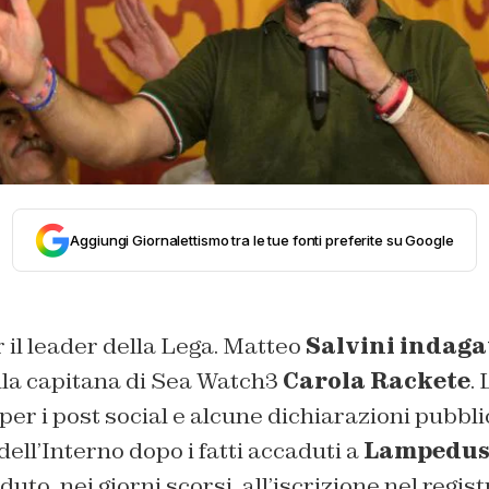
Aggiungi Giornalettismo tra le tue fonti preferite su Google
 il leader della Lega. Matteo
Salvini indaga
lla capitana di Sea Watch3
Carola Rackete
.
per i post social e alcune dichiarazioni pubbli
dell’Interno dopo i fatti accaduti a
Lampedus
to, nei giorni scorsi, all’iscrizione nel regist