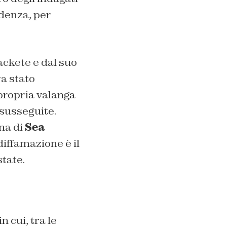
idenza, per
ackete e dal suo
ra stato
 propria valanga
 susseguite.
na di
Sea
diffamazione è il
tate.
 cui, tra le