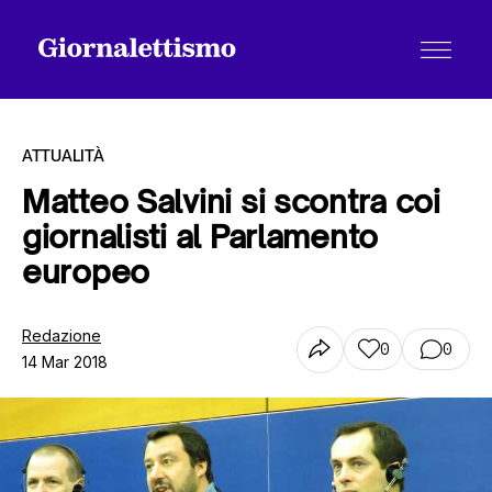
ATTUALITÀ
Matteo Salvini si scontra coi
giornalisti al Parlamento
Tutti gli articoli
europeo
Chi siamo
Redazione
0
0
14 Mar 2018
Contatti