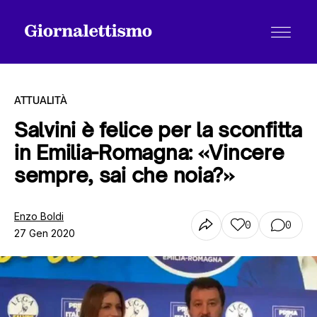
ATTUALITÀ
Salvini è felice per la sconfitta
in Emilia-Romagna: «Vincere
Tutti gli articoli
sempre, sai che noia?»
Chi siamo
Enzo Boldi
0
0
27 Gen 2020
Contatti