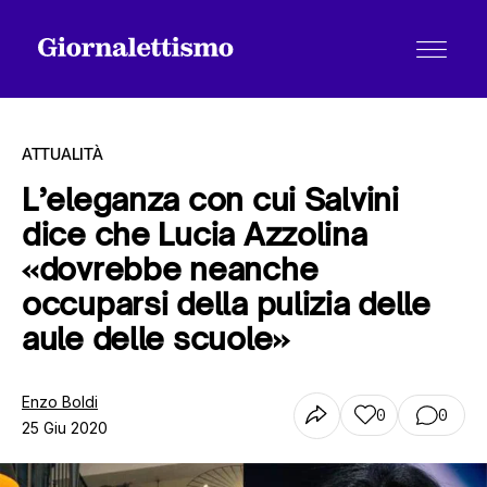
ATTUALITÀ
L’eleganza con cui Salvini
dice che Lucia Azzolina
Tutti gli articoli
«dovrebbe neanche
occuparsi della pulizia delle
Chi siamo
aule delle scuole»
Enzo Boldi
Contatti
0
0
25 Giu 2020