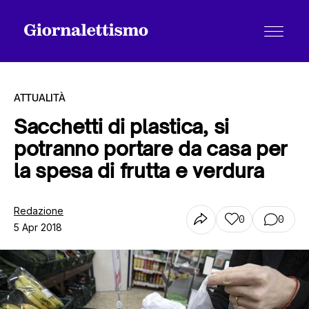
ATTUALITÀ
Sacchetti di plastica, si
potranno portare da casa per
Tutti gli articoli
la spesa di frutta e verdura
Chi siamo
Redazione
0
0
5 Apr 2018
Contatti